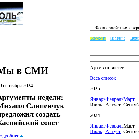
Мы в СМИ
Архив новостей
Весь список
9 сентября 2024
2025
Аргументы недели:
Январь
Февраль
Март
Михаил Слипенчук
Июль
Август
Сентяб
предложил создать
2024
Каспийский совет
Январь
Февраль
Март
Июль
Август
Сентяб
одробнее