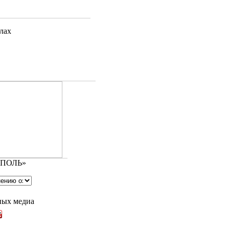
лах
ОПОЛЬ»
ных медиа