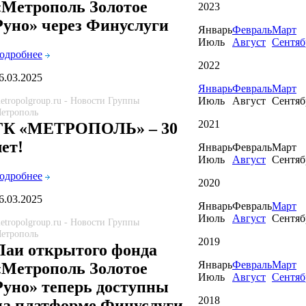
«Метрополь Золотое
2023
Руно» через Финуслуги
Январь
Февраль
Март
Июль
Август
Сентяб
одробнее
2022
6.03.2025
Январь
Февраль
Март
Июль
Август
Сентяб
etropolgroup.ru - Новости Группы
етрополь
2021
ГК «МЕТРОПОЛЬ» – 30
лет!
Январь
Февраль
Март
Июль
Август
Сентяб
одробнее
2020
6.03.2025
Январь
Февраль
Март
Июль
Август
Сентяб
etropolgroup.ru - Новости Группы
етрополь
2019
Паи открытого фонда
Январь
Февраль
Март
«Метрополь Золотое
Июль
Август
Сентяб
Руно» теперь доступны
2018
на платформе Финуслуги