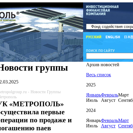
Новости группы
Архив новостей
Весь список
2.03.2025
2025
etropolgroup.ru - Новости Группы
Январь
Февраль
Март
етрополь
Июль
Август
Сентяб
УК «МЕТРОПОЛЬ»
2024
осуществила первые
операции по продаже и
Январь
Февраль
Март
Июль
Август
Сентяб
погашению паев