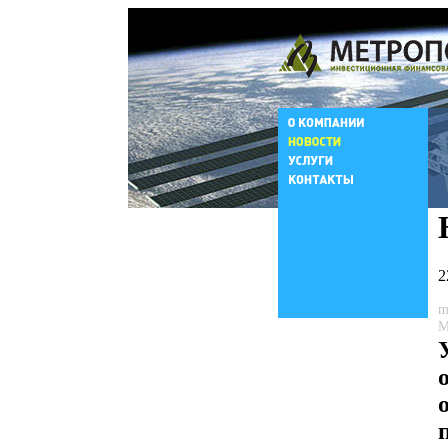
2
m
М