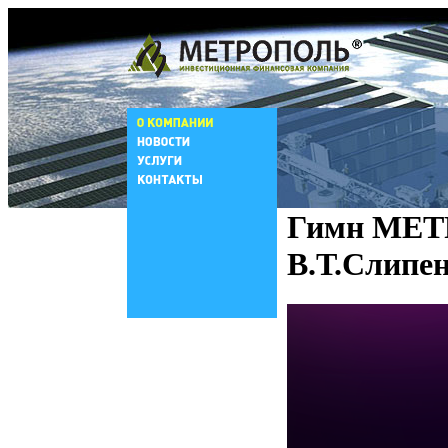
Гимн МЕТ
В.Т.Слипе