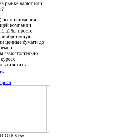
на рынке валют или
г?
а) бы полномочия
щей компании
(ла) бы просто
приобретенную
ли ценные бумаги до
ремен
бы самостоятельно
 курсах
юсь ответить
ть
проса
ЕТРОПОЛЬ»