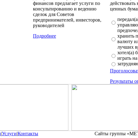
финансов предлагает услуги по
действовать 
консультированию и ведению
ценных бума
сделок для Советов
передал(
предпринимателей, инвесторов,
управляю
руководителей
предпочел
Подробнее
хранить 
валюту и
лучших в
хотел(а) 
играть на
затрудня
Проголосова
Результаты о
и
|
Услуги
|
Контакты
Сайты группы «М