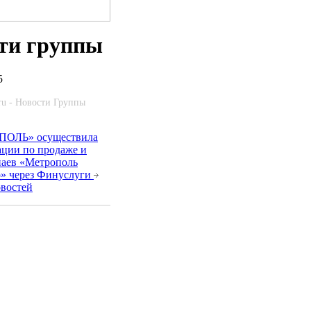
ти группы
5
ru - Новости Группы
ОЛЬ» осуществила
ации по продаже и
аев «Метрополь
о» через Финуслуги
овостей