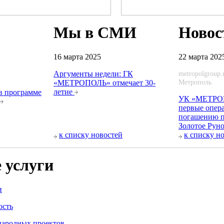
Мы в СМИ
Новос
16 марта 2025
22 марта 202
Аргументы недели: ГК
metropolgroup.
Метрополь
«МЕТРОПОЛЬ» отмечает 30-
летие
в программе
УК «МЕТРОП
первые опер
погашению п
Золотое Рун
к списку новостей
к списку н
 услуги
и
ость
народных проектов