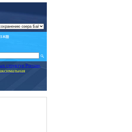
х структур России,
аксимальная