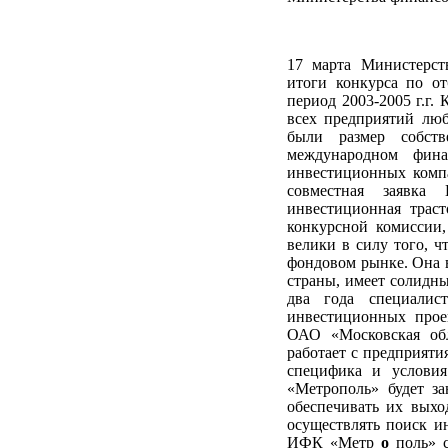
17 марта Министерст
итоги конкурса по о
период 2003-2005 г.г.
всех предприятий лю
были размер собст
международном фина
инвестиционных компа
совместная заявк
инвестиционная трас
конкурсной комиссии
велики в силу того, 
фондовом рынке. Она 
страны, имеет солидн
два года специалис
инвестиционных прое
ОАО «Московская обл
работает с предприяти
специфика и условия
«Метрополь» будет з
обеспечивать их вых
осуществлять поиск и
ИФК «Метр
о
поль» 