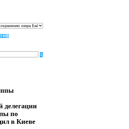
руппы
й делегации
пы по
дил в Киеве