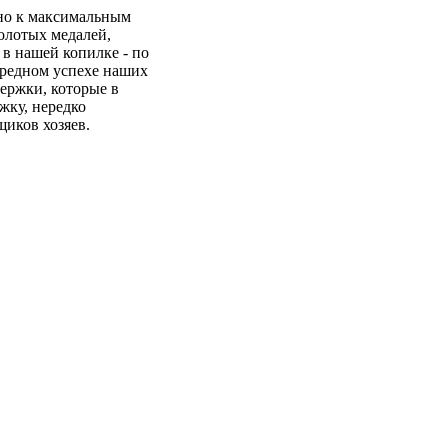
но к максимальным
золотых медалей,
 в нашей копилке - по
ередном успехе наших
ержки, которые в
жку, нередко
иков хозяев.