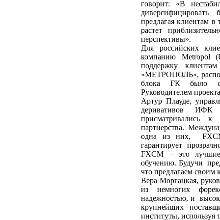
говорит: «В нестаб
диверсифицировать 
предлагая клиентам в 
растет приблизител
перспективы».
Для российских кли
компанию Metropol 
поддержку клиента
«МЕТРОПОЛЬ», распол
блока ГК было соз
Руководителем проект
Артур Плауде, управ
деривативов ИФК
присматривались к
партнерства. Междун
одна из них, FXCM,
гарантирует прозрач
FXCM – это лучшие 
обучению. Будучи пре
что предлагаем своим 
Вера Моргацкая, руко
из немногих форекс
надежностью, и высок
крупнейших поставщ
институты, используя 