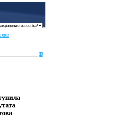
тупила
утата
това