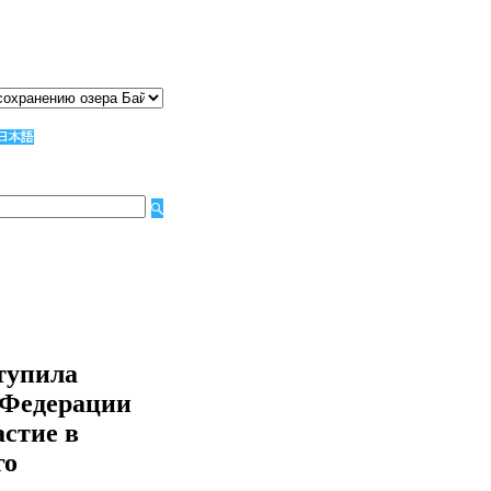
тупила
а Федерации
стие в
го