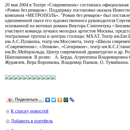
20 мая 2004 в Театре «Современник» состоялась официальная
«Роман без ремарок». Поддержку постановке оказала Инвест
компания «МЕТРОПОЛЬ». "Роман без ремарок» был поставлен
одноименной пьесе его художественного руководителя Сергея
основанной на мотивах романа Виктора Слипенчука «Зинзиве
участвует команда лучших молодых артистов Москвы, предс
театральные труппы и центры столицы: МХАТ, Театр им.Евг.В
им.А.С.Пушкина, театр им.Моссовета, театр «Школа совреме
«Современник», «Ленком», «Сатирикон», театр им.К.С.Стани
им.Вс.Мейерхольда, Центр современной драматургии и др. Р
Шапошников В ролях: А. Берда, Агриппина Владимировна 
Журавлев, Вера Воронкова, Владимир Панков, О. Тумайкина
Поделиться…
К списку новостей
Добавить в портфель