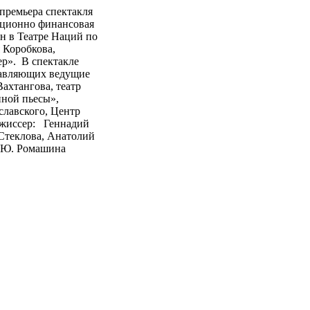
 премьера спектакля
иционно финансовая
 в Театре Наций по
 Коробкова,
р». В спектакле
тавляющих ведущие
ахтангова, театр
нной пьесы»,
славского, Центр
ежиссер: Геннадий
Стеклова, Анатолий
, Ю. Ромашина