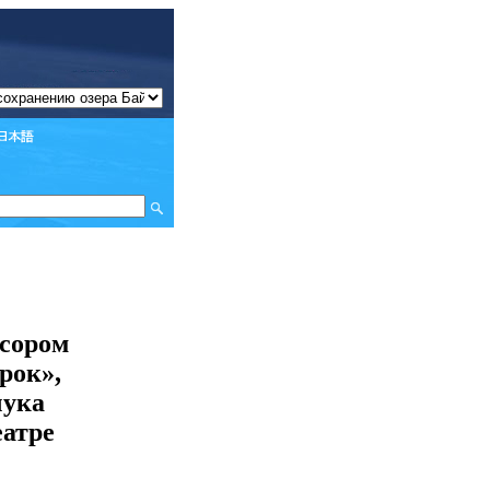
сором
рок»,
чука
еатре