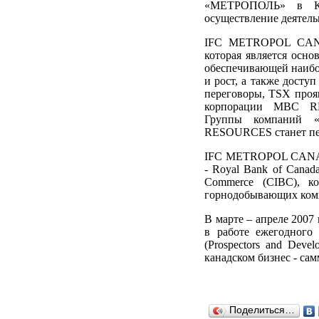
«МЕТРОПОЛЬ» в К
осуществление деятель
IFC METROPOL CANAD
которая является осн
обеспечивающей наибол
и рост, а также досту
переговоры, TSX проя
корпорации MBC RE
Группы компаний 
RESOURCES станет пер
IFC METROPOL CANADA
- Royal Bank of Canad
Commerce (CIBC), к
горнодобывающих ком
В марте – апреле 20
в работе ежегодного
(Prospectors and Deve
канадском бизнес - сам
Поделиться…