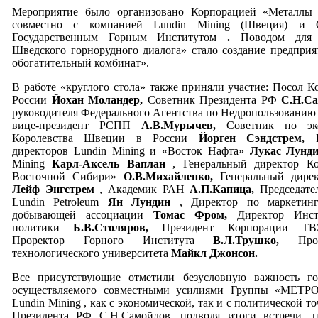
Мероприятие было организовано Корпорацией «Металлы
совместно с компанией Lundin Mining (Швеция) и Са
Государственным Горным Институтом
.
Поводом для 
Шведского горнорудного диалога» стало создание предпри
обогатительный комбинат».
В работе «круглого стола» также приняли участие: Посол 
России
Йохан Моландер,
Советник Президента РФ
С.Н.С
руководителя Федерального Агентства по Недропользовани
вице-президент РСПП
А.В.Мурычев,
Советник по эк
Королевства Швеции в России
Йорген Сэндстрем,
директоров Lundin Mining и «Восток Нафта»
Лукас Лунд
Mining
Карл-Аксель Ваплан
, Генеральный директор К
Восточной Сибири»
О.В.Михайленко,
Генеральный дире
Лейф Энгстрем
, Академик РАН
А.П.Капица,
Председате
Lundin Petroleum
Ян Лундин
, Директор по маркетин
добывающей ассоциации
Томас Фром,
Директор Инст
политики
Б.В.Столяров,
Президент Корпорации 
Проректор Горного Института
В.Л.Трушко,
Пр
технологического университета
Майкл Джонсон.
Все присутствующие отметили безусловную важность гор
осуществляемого совместными усилиями Группы «МЕТР
Lundin Mining
, как с экономической, так и с политической т
Президента РФ С.Н.Самойлов, подводя итоги встречи, п