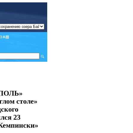
ОПОЛЬ»
глом столе»
дского
лся 23
-Кемпински»