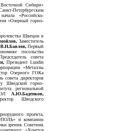
 Восточной Сибири»
нкт-Петербургским
начала «Российско-
ятия «Озерный горно-
Королевства Швеции в
амойлов,
Заместитель
ю
В.Н.Бавлов,
Первый
ономике посольства
Председатель совета
ин,
Президент Lundin
орпорации «Металлы
ктор Озерного ГОКа
ль совета директоров
гу Шведской горно-
итута региональной
ТВЭЛ
А.Ю.Баденков,
оректор Шведского
норудного проекта,
ОПОЛЬ» и компании
очки зрения. Советник
одчеркнул: «Хочется