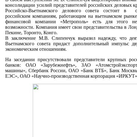
консолидации усилий представителей российских деловых кр
Российско-Вьетнамского делового совета состоит в о
российским компаниям, работающим на вьетнамском рынк
финансовой компании «Метрополь» есть для этого н
возможности. Компания имеет свои представительства в Лон
Пекине, Торонто, Конго.
В заключение М.В. Слипенчук выразил надежду, что деят
Вьетнамского совета придаст дополнительный импульс дв
экономическим отношениям.
На заседании присутствовали представители крупных ро
банков: ОАО «Зарубежнефть», ЗАО «Атомстройэкспо
машины», Сбербанк России, ОАО «Банк ВТБ», Банк Моск
ЕЭС», ОАО «Научно-производственная корпорация «ИРКУТ» 