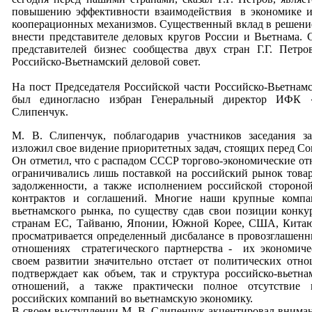
повышению эффективности взаимодействия в экономике и
кооперационных механизмов. Существенный вклад в решени
внести представителе деловых кругов России и Вьетнама.
представителей бизнес сообщества двух стран Г.Г. Петро
Российско-Вьетнамский деловой совет.
На пост Председателя Российской части Российско-Вьетнамс
был единогласно избран Генеральный директор ИФК 
Слипенчук.
М. В. Слипенчук, поблагодарив участников заседания за
изложил свое видение приоритетных задач, стоящих перед Со
Он отметил, что с распадом СССР торгово-экономические о
ограничивались лишь поставкой на российский рынок това
задолженности, а также исполнением российской стороно
контрактов и соглашений. Многие наши крупные комп
вьетнамского рынка, по существу сдав свои позиции конку
странам ЕС, Тайваню, Японии, Южной Корее, США, Китаю
просматривается определенный дисбалансе в провозглашен
отношениях стратегического партнерства - их экономиче
своем развитии значительно отстает от политических отн
подтверждает как объем, так и структура российско-вьетн
отношений, а также практически полное отсутствие 
российских компаний во вьетнамскую экономику.
В своем выступлении М. В. Слипенчук акцентировал внима