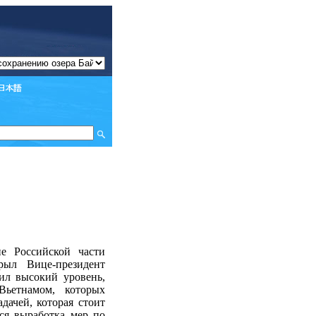
ие Российской части
крыл Вице-президент
ил высокий уровень,
ьетнамом, которых
дачей, которая стоит
тся выработка мер по