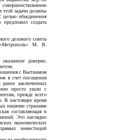
 совершенствованию
е этой задачи должны
 С целью объединения
в предложил создать
кого делового совета
«Метрополь» М. В.
 оказанное доверие,
ветом.
тношения с Вьетнамом
ров в счет погашения
й ранее заключенных
ании просто ушли с
рентам, прежде всего
. В настоящее время
ных нашими странами
ская составляющая в
ошений. Это наглядно
амских экономических
прямых инвестиций
ние на необходимости