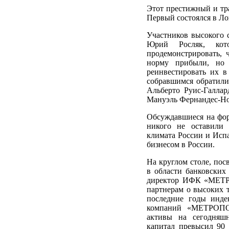
Этот престижный и тр
Первый состоялся в Ло
Участников высокого 
Юрий Росляк, кот
продемонстрировать, 
норму прибыли, но 
реинвестировать их 
собравшимся обратили
Альберто Руис-Галла
Мануэль Фернандес-Но
Обсуждавшиеся на фор
никого не оставили
климата России и Исп
бизнесом в России.
На круглом столе, по
в области банковских
директор ИФК «МЕТР
партнерам о высоких т
последние годы инде
компаний «МЕТРОПОЛ
активы на сегодняш
капитал превысил 90