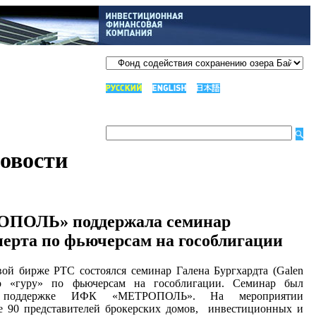
овости
ПОЛЬ» поддержала семинар
перта по фьючерсам на гособлигации
ой бирже РТС состоялся семинар Галена Бургхардта (Galen
ого «гуру» по фьючерсам на гособлигации. Семинар был
и поддержке ИФК «МЕТРОПОЛЬ». На мероприятии
ее 90 представителей брокерских домов, инвестиционных и