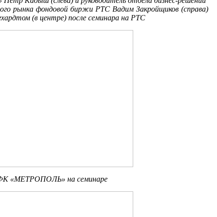
тр Кадыш (слева) и руководитель отдела бизнес-решений
ого рынка фондовой биржи РТС Вадим Закройщиков (справа)
ргхардтом (в центре) после семинара на РТС
ИФК «МЕТРОПОЛЬ» на семинаре