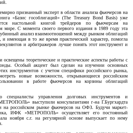
ий.
семирно признанный эксперт в области анализа фьючерсов на
нига «Базис гособлигаций» (The Treasury Bond Basis) уже
ется настольной книгой трейдеров по фьючерсам на
м мире. С момента своего первого издания в 1989 году эта
глубинный анализ взаимоотношений между рынком облигаций
 и имеющая в то же время практический характер, помогла
пекулянтов и арбитражеров лучше понять этот инструмент и
и освещены теоретические и практические аспекты работы с
бонды. Особый акцент был сделан на изучении основных
этих инструментов с учетом специфики российского рынка,
смотреть новые возможности, открывающиеся российским
ользовании в работе фьючерсов на корзины облигаций
то специалисты управления долговых инструментов и
ЕТРОПОЛЬ» выступили консультантами г-на Г.Бургхардта
и на российском рынке фьючерсов на ОФЗ. Будучи маркет-
ынка, ИФК «МЕТРОПОЛЬ» осуществляет его постоянный
ала ноября с.г. на регулярной основе выпускает по нему
ы.