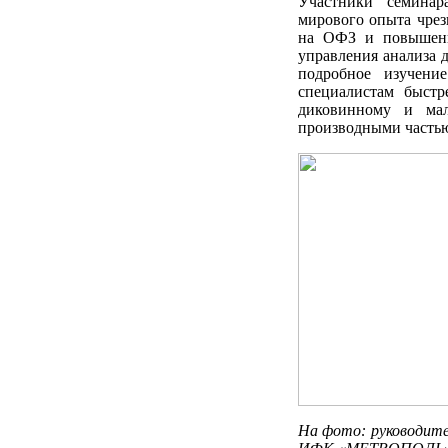
Участники семинар
мирового опыта чрез
на ОФЗ и повышени
управления анализа
подробное изучени
специалистам быст
диковинному и мал
производными частью
На фото: руководите