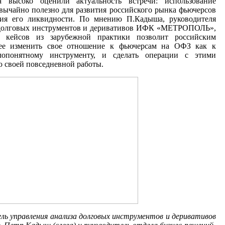
а высоко оценили актуальность встречи: использование
вычайно полезно для развития российского рынка фьючерсов
я его ликвидности. По мнению П.Кадыша, руководителя
 долговых инструментов и деривативов ИФК «МЕТРОПОЛЬ»,
е кейсов из зарубежной практики позволит российским
рее изменить свое отношение к фьючерсам на ОФЗ как к
опонятному инструменту, и сделать операции с этими
 своей повседневной работы.
ль управления анализа долговых инструментов и деривативов