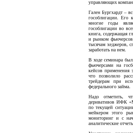
управляющих компан
Гален Бургхардт – в
гособлигации. Его к
многие годы явля
гособлигации во все
книга, содержащая 
и рынком фьючерсов,
тысячам хеджеров, с
заработать на нем.
В ходе семинара был
фьючерсами на гос
кейсов применения 
что позволило рас
трейдерам при исп
федерального займа.
Надо отметить, ч
деривативов ИФК «М
по текущей ситуаци
мейкером этого р
мониторинг и с нач
аналитические отчет