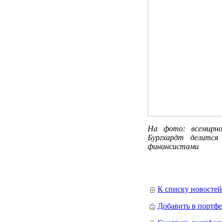
На фото: всемирно
Бургхардт делится
финансистами
К списку новостей
Добавить в портфе