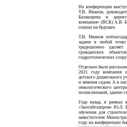
На конференции выступ
Т.В. Иванов, руководи
Балакирева и директ
компания» (ВСК) А.В. Б
планах на будущее.
Т.В. Иванов поблагод
задачи в любой точке
традиционно уделяет
гражданских объекто
гидротехнических соору
Отдельно было рассказа
2021 году компания о
детского дошкольного уч
и зимним садом. А в на
онкологического центр
поликлиникой, здание с
Года назад, в рамках
«Запсибгазпром» Ю.Л. 
обучения для строител
заместителем Министра
году на конференции бы