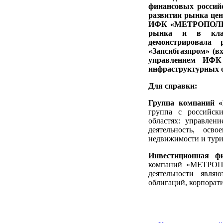
финансовых российс
развитии рынка цен
ИФК «МЕТРОПОЛЬ» в
рынка и в класс
демонстрировала
«Запсибгазпром» (в
управлением ИФК
инфраструктурных о
Для справки:
Группа компани
группа с российск
областях: управлен
деятельность, осв
недвижимости и тури
Инвестиционная 
компаний «МЕТРОПО
деятельности явля
облигаций, корпорат