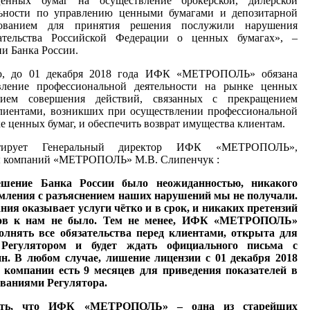
енных бумаг на осуществление брокерской, дилерской
ельности по управлению ценными бумагами и депозитарной
нованием для принятия решения послужили нарушения
дательства Российской Федерации о ценных бумагах», –
ии Банка России.
ю, до 01 декабря 2018 года ИФК «МЕТРОПОЛЬ» обязана
вление профессиональной деятельности на рынке ценных
нием совершения действий, связанных с прекращением
клиентами, возникших при осуществлении профессиональной
е ценных бумаг, и обеспечить возврат имущества клиентам.
тирует Генеральный директор ИФК «МЕТРОПОЛЬ»,
ы компаний «МЕТРОПОЛЬ» М.В. Слипенчук :
ешение Банка России было неожиданностью, никакого
мления с разъяснением наших нарушений мы не получали.
ния оказывает услуги чётко и в срок, и никаких претензий
тов к нам не было. Тем не менее, ИФК «МЕТРОПОЛЬ»
олнять все обязательства перед клиентами, открыта для
 Регулятором и будет ждать официального письма с
н. В любом случае, лишение лицензии с 01 декабря 2018
 у компании есть 9 месяцев для приведения показателей в
ованиями Регулятора.
тить, что ИФК «МЕТРОПОЛЬ» – одна из старейших