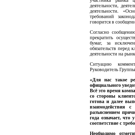
участника рынка ц
деятельности, деят
деятельности. «Ос
требований законо
говорится в сообщен
Согласно сообщени
прекратить осущест
бумаг, за исключе
обязательств перед 
деятельности на рынк
Ситуацию коммен
Руководитель Групп
«Для нас такое р
официального уведо
Всё это время компа
со стороны клиен
готова и далее вып
взаимодействия с
разъяснением причи
года означает, что
соответствие с треб
Необходимо отме