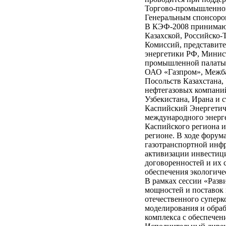
Торгово-промышленной
Генеральным спонсор
В КЭФ-2008 принимают 
Казахской, Российско
Комиссий, представит
энергетики РФ, Минист
промышленной палаты 
ОАО «Газпром», Межба
Посольств Казахстана,
нефтегазовых компаний
Узбекистана, Ирана и 
Каспийский Энергетич
международного энерге
Каспийского региона и
регионе. В ходе форум
газотранспортной инфр
активизации инвестиц
договоренностей и их 
обеспечения экологиче
В рамках сессии «Раз
мощностей и поставок 
отечественного суперк
моделирования и обраб
комплекса с обеспечен