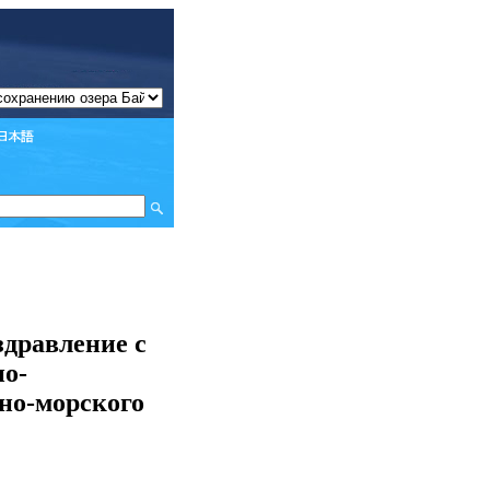
здравление с
о-
но-морского