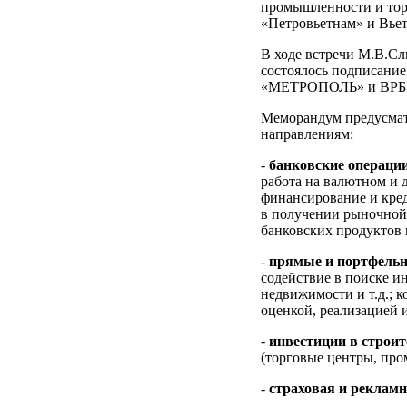
промышленности и тор
«Петровьетнам» и Вьет
В ходе встречи М.В.С
состоялось подписани
«МЕТРОПОЛЬ» и ВРБ
Меморандум предусмат
направлениям:
-
банковские операци
работа на валютном и 
финансирование и кред
в получении рыночной
банковских продуктов 
-
прямые и портфельн
содействие в поиске и
недвижимости и т.д.; 
оценкой, реализацией 
-
инвестиции в строи
(торговые центры, про
-
страховая и реклам