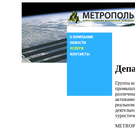
Деп
Группа 
промышле
различны
активами
реальном
деятельн
туристиче
METROPOL