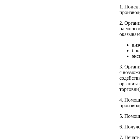
1. Поиск
производс
2. Орган
на много
оказывает
виз
бро
экс
3. Орган
с возмож
содейств
организа
торговли)
4. Помощ
производ
5. Помощ
6. Получ
7. Печат