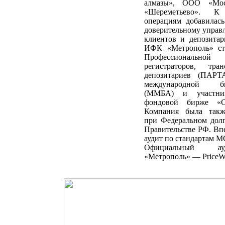
алмазы», ООО «Мо
«Шереметьево». К
операциям добавилась
доверительному управ
клиентов и депозитарн
ИФК «Метрополь» ст
Профессионально
регистраторов, тра
депозитариев (ПАРТ
международной биз
(ММБА) и участни
фондовой бирже «Са
Компания была такж
при Федеральном дол
Правительстве РФ. Вп
аудит по стандартам 
Официальный а
«Метрополь» — PriceWa