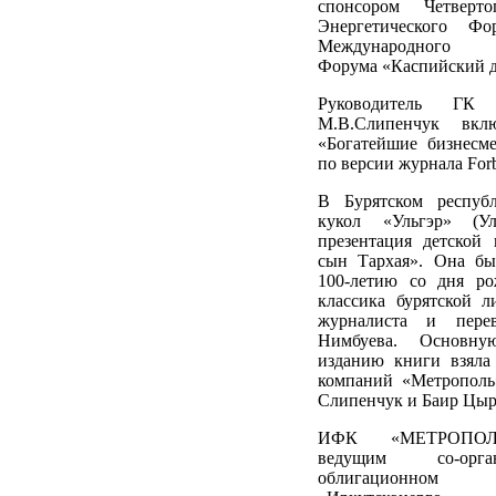
спонсором Четверто
Энергетического Ф
Международного Э
Форума «Каспийский ди
Руководитель ГК
М.В.Слипенчук вкл
«Богатейшие бизнесм
по версии журнала Forb
В Бурятском республ
кукол «Ульгэр» (Ул
презентация детской
сын Тархая». Она бы
100-летию со дня ро
классика бурятской л
журналиста и пере
Нимбуева. Основну
изданию книги взяла
компаний «Метрополь
Слипенчук и Баир Цыр
ИФК «МЕТРОПОЛЬ
ведущим со-орг
облигационн