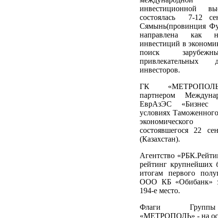
инвестиционной выс
состоялась 7-12 се
Сямынь(провинция Фу
направлена как н
инвестиций в экономик
поиск зарубежн
привлекательных 
инвесторов.
ГК «МЕТРОПОЛЬ
партнером Междуна
ЕврАзЭС «Бизнес
условиях Таможенного
экономического п
состоявшегося 22 се
(Казахстан).
Агентство «РБК.Рейти
рейтинг крупнейших 
итогам первого полу
ООО КБ «Обибанк» з
194-е место.
Флаги Групп
«МЕТРОПОЛЬ» - на ост