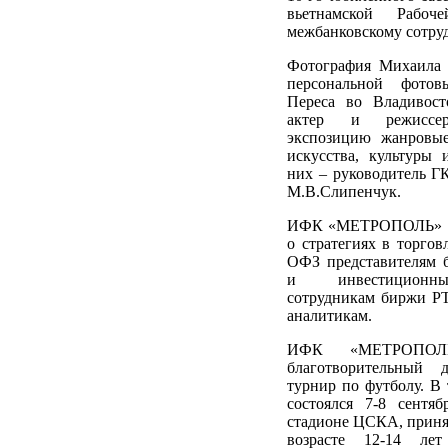
вьетнамской Рабо
межбанковскому сотруд
Фотография Михаила 
персональной фотов
Переса во Владивос
актер и режисс
экспозицию жанровые
искусства, культуры 
них – руководитель
М.В.Слипенчук.
ИФК «МЕТРОПОЛЬ» и 
о стратегиях в торго
ОФЗ представителям 
и инвестиционн
сотрудникам биржи Р
аналитикам.
ИФК «МЕТРОПОЛЬ
благотворительный д
турнир по футболу. В
состоялся 7-8 сентя
стадионе ЦСКА, приня
возрасте 12-14 ле