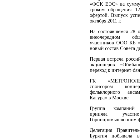
«ФСК ЕЭС» на сумму 
сроком обращения 12
офертой. Выпуск усп
октября 2011 г.
На состоявшемся 28 о
внеочередном об
участников ООО КБ «
новый состав Совета д
Первая встреча росси
акционеров «Обибан
переход к интернет-ба
ГК «МЕТРОПОЛЬ
спонсором конце
фольклорного анса
Кагура» в Москве
Группа компаний
приняла уча
Горнопромышленном 
Делегация Правитель
Бурятия побывала 