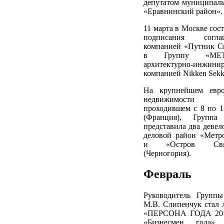
депутатом муниципаль
«Еравнинский район».
11 марта в Москве сос
подписания согл
компанией «Путник С
в Группу «МЕТ
архитектурно-инжини
компанией Nikken Sekke
На крупнейшем евро
недвижимости 
проходившем с 8 по 1
(Франция), Групп
представила два девел
деловой район «Метр
и «Остров Свя
(Черногория).
Февраль
Руководитель Груп
М.В. Слипенчук стал 
«ПЕРСОНА ГОДА 201
«Бизнесмен года»