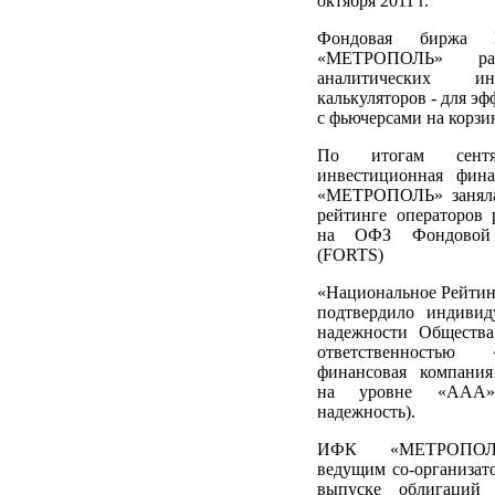
октября 2011 г.
Фондовая бирж
«МЕТРОПОЛЬ» раз
аналитических и
калькуляторов - для э
с фьючерсами на корз
По итогам сент
инвестиционная фина
«МЕТРОПОЛЬ» заняла
рейтинге операторов
на ОФЗ Фондовой
(FORTS)
«Национальное Рейтин
подтвердило индивид
надежности Общества
ответственностью «
финансовая компан
на уровне «AAА» 
надежность).
ИФК «МЕТРОПОЛЬ
ведущим со-организат
выпуске облигаций