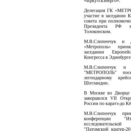
«Иркутскэнерго».
Делегация ГК «МЕТР
участие в заседании 
совета при полномочн
Президента РФ
Толоконском.
М.В.Слипенчук и 
«Метрополь» прин
заседании Европей
Конгресса в Эдинбурге
М.В.Слипенчук и
"МЕТРОПОЛЬ" посе
легендарному крей
Шотландии.
В Москве во Дворце 
завершился VII Отк
России по каратэ-до К
М.В.Слипенчук при
конференции "И
исследовательск
"Патомский кратер-20