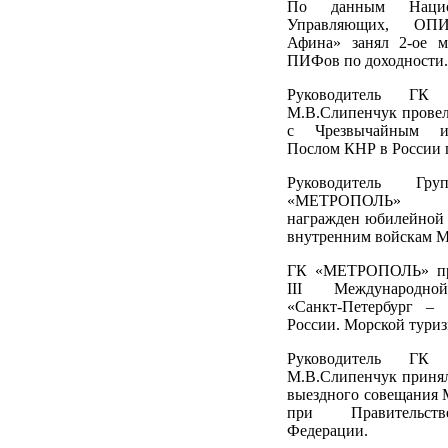
По данным Нацио
Управляющих, ОП
Афина» занял 2-ое м
ПИФов по доходности.
Руководитель ГК
М.В.Слипенчук провел
с Чрезвычайным 
Послом КНР в России 
Руководитель Гр
«МЕТРОПОЛЬ» М.
награжден юбилейной 
внутренним войскам М
ГК «МЕТРОПОЛЬ» при
III Международно
«Санкт-Петербург – 
России. Морской туриз
Руководитель ГК
М.В.Слипенчук принял
выездного совещания 
при Правительст
Федерации.