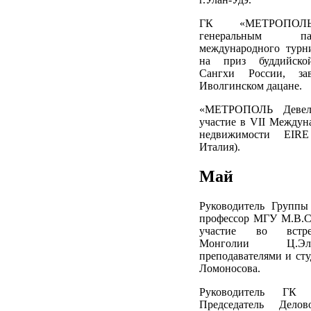
ГК «МЕТРОПОЛЬ
генеральным п
международного турн
на приз буддийско
Сангхи России, за
Иволгинском дацане.
«МЕТРОПОЛЬ Девело
участие в VII Междун
недвижимости EIRE
Италия).
Май
Руководитель Групп
профессор МГУ М.В.С
участие во встре
Монголии Ц.Эл
преподавателями и ст
Ломоносова.
Руководитель ГК
Председатель Дело