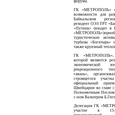
форума.
ГК «МЕТРОПОЛЬ» от
возможности для раз
Байкальском регио
резидент ОЭЗ ТРТ «Ба
«Путник» (входит в 
«МЕТРОПОЛЬ»)при
туристические акти
турбазы «Богатырь» 
также круизный теплох
ГК «МЕТРОПОЛЬ»,
которой являются ре
экономической зо
рекреационного тип
гавань», организова
строящегося участ
официальный прием
Швейцарии во главе 
Полномочным Послом
г-ном Вальтером Б.Гиг
Делегация ГК «МЕТР
участие в 15-
международно