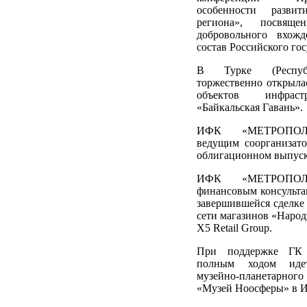
особенности развит
региона», посвяще
добровольного вхож
состав Российского гос
В Турке (Респуб
торжественно открыла
объектов инфрас
«Байкальская Гавань».
ИФК «МЕТРОПОЛЬ
ведущим соорганизат
облигационном выпус
ИФК «МЕТРОПОЛЬ
финансовым консульта
завершившейся сделке
сети магазинов «Наро
X5 Retail Group.
При поддержке Г
полным ходом идет
музейно-планетарн
«Музей Ноосферы» в И