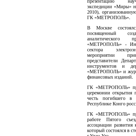
презентацию на
экспедиции «Миры» на
2010), организованну
ГК «МЕТРОПОЛЬ».
В Москве состоялся
посвященный соз
аналитического 
«МЕТРОПОЛЬ» - Инд
сектора электро
мероприятии при
представители Депар
инструментов и де
«МЕТРОПОЛЬ» и журн
финансовых изданий.
ГК «МЕТРОПОЛЬ» при
церемонии открытия 
честь погибшего в 
Республике Конго росс
ГК «МЕТРОПОЛЬ» при
работе Пятого съез
ассоциации развития 
который состоялся в с
г.Улан-Удэ.