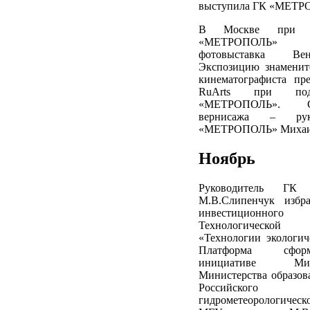
выступила ГК «МЕТР
В Москве при п
«МЕТРОПОЛЬ»
фотовыставка Ве
Экспозицию знаменит
кинематографиста пре
RuArts при по
«МЕТРОПОЛЬ». С
вернисажа – рук
«МЕТРОПОЛЬ» Михаил
Ноябрь
Руководитель ГК
М.В.Слипенчук избра
инвестиционн
Технологическо
«Технологии экологич
Платформа сфор
инициативе Минэк
Министерства образов
Российского гос
гидрометеорологическ