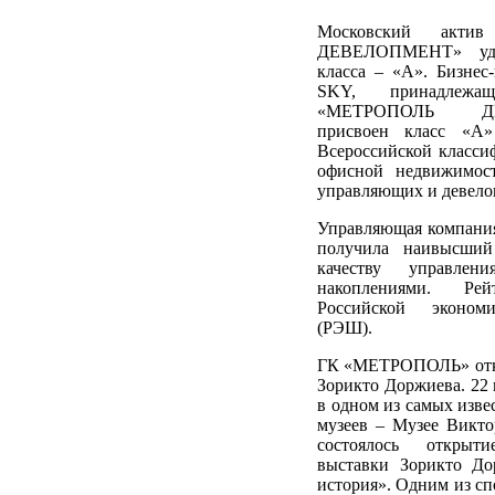
Московский акти
ДЕВЕЛОПМЕНТ» удо
класса – «А». Бизнес
SKY, принадлежа
«МЕТРОПОЛЬ ДЕ
присвоен класс «А»
Всероссийской класси
офисной недвижимос
управляющих и девело
Управляющая компан
получила наивысши
качеству управлен
накоплениями. Рей
Российской эконом
(РЭШ).
ГК «МЕТРОПОЛЬ» отк
Зорикто Доржиева. 22
в одном из самых изв
музеев – Музее Викто
состоялось открыти
выставки Зорикто До
история». Одним из с