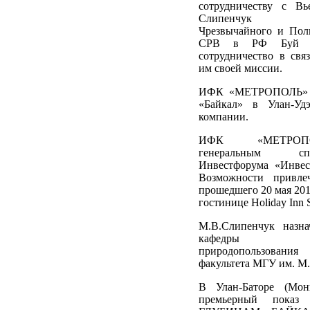
сотрудничеству с В
Слипенчук по
Чрезвычайного и Пол
СРВ в РФ Буй Д
сотрудничество в свя
им своей миссии.
ИФК «МЕТРОПОЛЬ» к
«Байкал» в Улан-Уд
компании.
ИФК «МЕТРОП
генеральным с
Инвестфорума «Инвес
Возможности привлеч
прошедшего 20 мая 201
гостинице Holiday Inn S
М.В.Слипенчук назна
кафедры рац
природопользования 
факультета МГУ им. М
В Улан-Баторе (Монг
премьерный показ