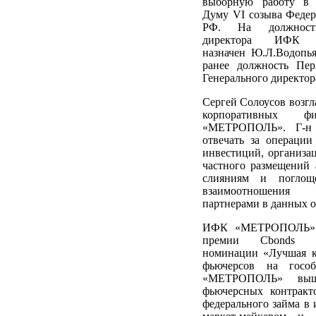
выборную работу в 
Думу VI созыва Федер
РФ. На должность
директора ИФК 
назначен Ю.Л.Водопь
ранее должность Пер
Генерального директор
Сергей Солоусов возг
корпоративных 
«МЕТРОПОЛЬ». Г-н 
отвечать за операци
инвестиций, организа
частного размещений 
слияниям и поглощ
взаимоотношения
партнерами в данных о
ИФК «МЕТРОПОЛЬ» с
премии Cbonds A
номинации «Лучшая к
фьючерсов на госо
«МЕТРОПОЛЬ» вы
фьючерсных контракт
федерального займа в и