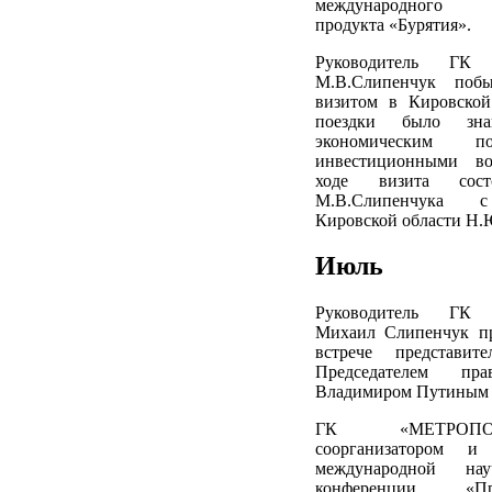
международного т
продукта «Бурятия».
Руководитель ГК
М.В.Слипенчук поб
визитом в Кировской
поездки было зн
экономическим п
инвестиционными во
ходе визита состо
М.В.Слипенчука с
Кировской области Н.
Июль
Руководитель ГК
Михаил Слипенчук пр
встрече представит
Председателем пра
Владимиром Путиным в
ГК «МЕТРОПО
соорганизатором и
международной науч
конференции «П