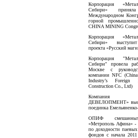
Корпорация «Мета
Сибири» принял
Международном Конгр
горной промышленн
CHINA MINING Congre
Корпорация «Мета
Сибири» выступит
проекта «Русский маг
Корпорация "Мета
Сибири" провела ра
Москве с руководс
компании NFC (China 
Industry’s Foreign 
Construction Co., Ltd)
Компания «
ДЕВЕЛОПМЕНТ» выст
поединка Емельяненк
ОПИФ смешанных
«Метрополь Афина» - 
по доходности паевы
фондов с начала 201