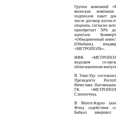
Группа компаний 
японская компания
подписали пакет до
числе договор купли-
опциона, согласно кот
приобретает 50% д
капитале Коммер
«Объединенный инвес
(Обибанк), вхо
«МЕТРОПОЛЬ».
ИФК «МЕТРОПОЛЬ
ведущим со-орг
облигационном выпуск
В Улан-Удэ состоялас
Президента Респу
Вячеслава Наговицын
ГК «МЕТРОПОЛ
Слипенчука.
В Монте-Карло (кня
Фонд содействия со
Байкал завершил 