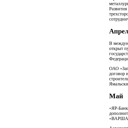
металлур
Развития
трехстор
сотрудни
Апре
В междун
открыт п
государс
Федераци
ОАО «Зап
договор н
строител
Ямальски
Май
«ЯР-Банк
дополнит
«ВАРША