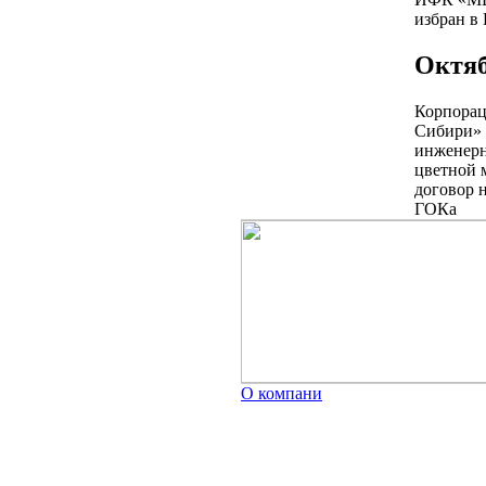
избран в
Октя
Корпорац
Сибири» 
инженерн
цветной 
договор 
ГОКа
О компани