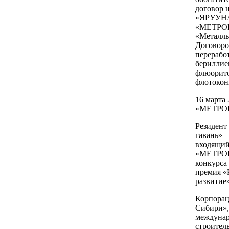
договор 
«ЯРУУНА
«МЕТРОП
«Металлы
Договоро
переработ
бериллие
флюорито
флотокон
16 марта
«МЕТРОП
Резидент
гавань» 
входящий
«МЕТРОП
конкурса
премия «
развитие»
Корпорац
Сибири»,
междунар
строител