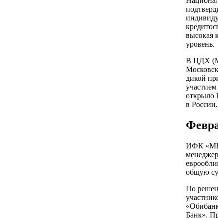
Национал
подтвер
индивиду
кредитосп
высокая 
уровень.
В ЦДХ (М
Московск
дикой пр
участие
открыло 
в России.
Февр
ИФК «МЕ
менеджер
еврообли
общую су
По решен
участник
«Обибанк
Банк». П