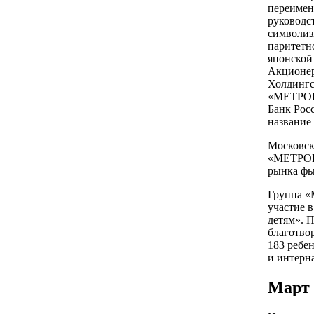
переимен
руководст
символиз
паритетн
японской
Акционер
Холдингс
«МЕТРОПО
Банк Рос
название 
Московск
«МЕТРОПО
рынка фь
Группа 
участие 
детям». П
благотво
183 ребен
и интерн
Март