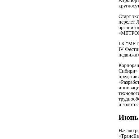
Аэропорт
круглосу
Старт эк
перелет Л
организо
«МЕТРО
ГК "МЕТ
IV Фести
недвижим
Корпорац
Сибири»
представ
«Разрабо
инновац
технолог
труднооб
и золото
Июнь
Начало р
«ТрансЕв