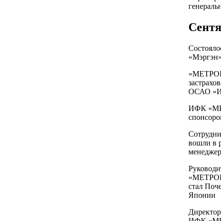
генераль
Сентя
Состояло
«Мэргэн»
«МЕТРО
застрахо
ОСАО «И
ИФК «МЕ
спонсоро
Сотрудн
вошли в 
менеджер
Руководи
«МЕТРОП
стал Поч
Японии
Директор
ИФК «МЕ