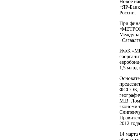
Новое на
«ЯР-Банк
России.
При фина
«МЕТРОП
Междуна
«Сагаалга
ИФК «МЕ
сооргани
евробонд
1,5 млрд 
Основат
председа
ФССОБ, 
географи
М.В. Лом
экономич
Слипенчу
Правител
2012 года
14 марта
обогатит