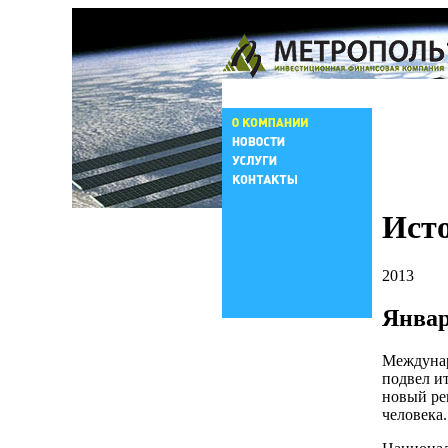
Ист
2013
Янва
Междунар
подвел и
новый ре
человека.