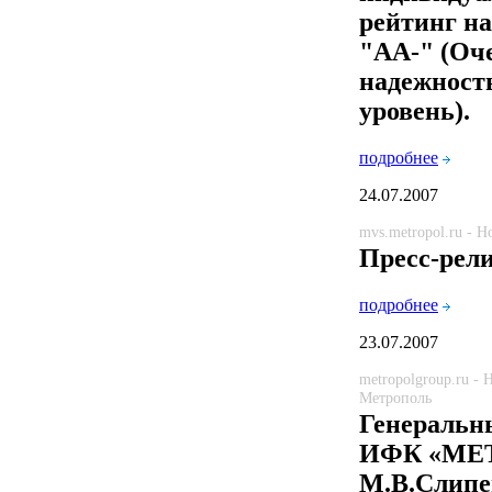
рейтинг н
"АА-" (Оч
надежность
уровень).
подробнее
24.07.2007
mvs.metropol.ru - 
Пресс-рел
подробнее
23.07.2007
metropolgroup.ru -
Метрополь
Генеральн
ИФК «МЕ
М.В.Слипе