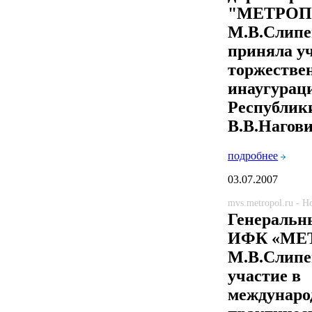
"МЕТРОП
М.В.Слип
приняла уч
торжестве
инаугурац
Республик
В.В.Нагов
подробнее
03.07.2007
mvs.metropol.ru - 
Генеральн
ИФК «МЕ
М.В.Слипе
участие в
междунаро