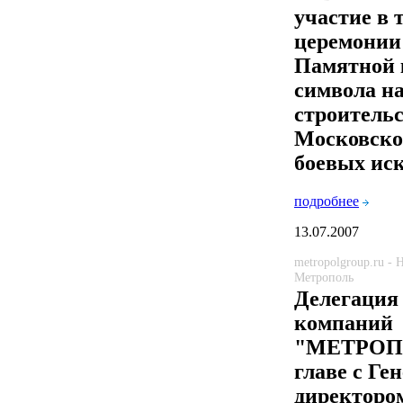
участие в 
церемонии
Памятной 
символа н
строитель
Московско
боевых ис
подробнее
13.07.2007
metropolgroup.ru -
Метрополь
Делегация
компаний
"МЕТРОП
главе с Г
директор