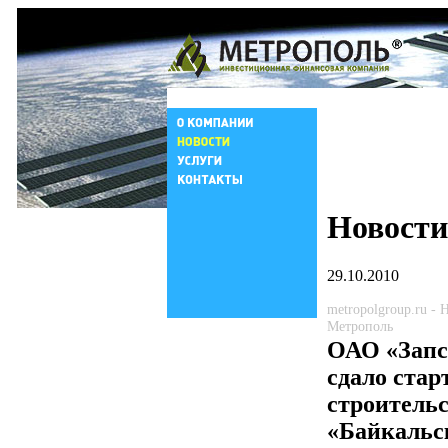
Новости
29.10.2010
metropolgroup.ru -
Метрополь
ОАО «Запс
сдало ста
строитель
«Байкальс