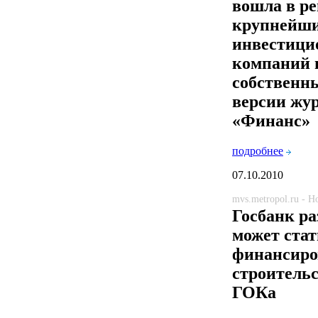
вошла в р
крупнейш
инвестици
компаний 
собственны
версии жу
«Финанс»
подробнее
07.10.2010
mvs.metropol.ru - 
Госбанк р
может ста
финансиро
строительс
ГОКа