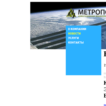
1
m
М
В