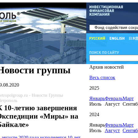
Новости группы
Архив новостей
Весь список
9.08.2020
2025
etropolgroup.ru - Новости Группы
Январь
Февраль
Март
етрополь
Июль
Август
Сентяб
К 10-летию завершения
2024
Экспедиции «Миры» на
Байкале»
Январь
Февраль
Март
Июль
Август
Сентяб
 августе 2020 года исполняется 10 лет