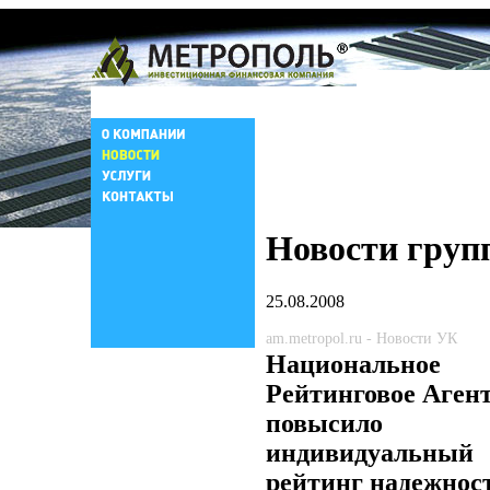
Новости груп
25.08.2008
am.metropol.ru - Новости УК
Национальное
Рейтинговое Аген
повысило
индивидуальный
рейтинг надежнос