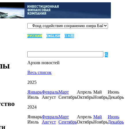
пы
Архив новостей
Весь список
2025
Январь
Февраль
Март
Апрель
Май
Июнь
Июль
Август
Сентябрь
Октябрь
Ноябрь
Декабрь
тство
2024
Январь
Февраль
Март
Апрель
Май
Июнь
Июль
Август
Сентябрь
Октябрь
Ноябрь
Декабрь
ти