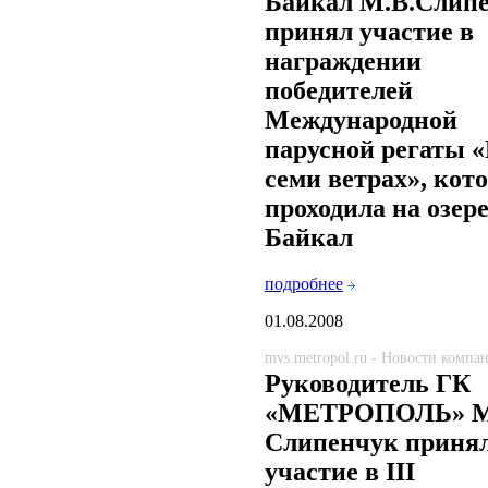
Байкал М.В.Слип
принял участие в
награждении
победителей
Международной
парусной регаты 
семи ветрах», кот
проходила на озер
Байкал
подробнее
01.08.2008
mvs.metropol.ru - Новости компа
Руководитель ГК
«МЕТРОПОЛЬ» М
Слипенчук приня
участие в III