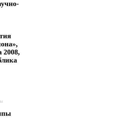
учно-
ития
она»,
а 2008,
ублика
пы
ппы