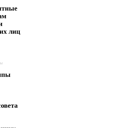
нтные
ам
и
их лиц
пы
ппы
совета