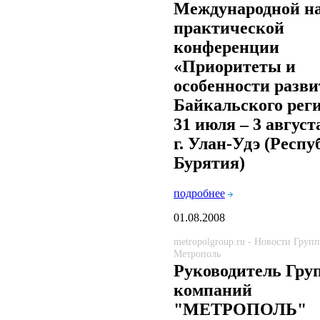
Международной на
практической
конференции
«Приоритеты и
особенности разв
Байкальского реги
31 июля – 3 август
г. Улан-Удэ (Респ
Бурятия)
подробнее
01.08.2008
metropolgroup.ru - Новости Груп
Метрополь
Руководитель Гру
компаний
"МЕТРОПОЛЬ"