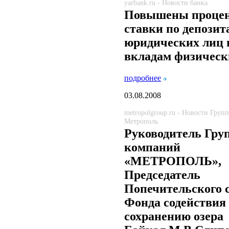
yarbank.ru - Новости банка
Повышены проце
ставки по депозит
юридических лиц 
вкладам физическ
подробнее
03.08.2008
metropolgroup.ru - Новости Груп
Метрополь
Руководитель Гру
компаний
«МЕТРОПОЛЬ»,
Председатель
Попечительского 
Фонда содействия
сохранению озера