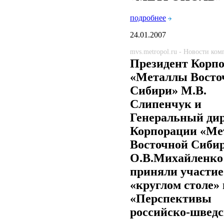
подробнее
24.01.2007
mvs.metropol.ru - Новости ко
Президент Корп
«Металлы Восто
Сибири» М.В.
Слипенчук и
Генеральный ди
Корпорации «Ме
Восточной Сиби
О.В.Михайленко
приняли участие
«круглом столе» 
«Перспективы
российско-шведс