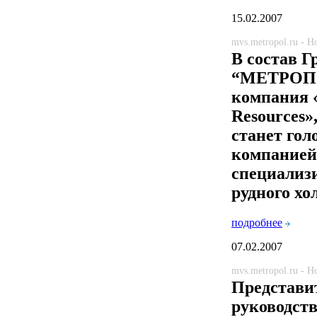
15.02.2007
mvs.metropol.ru - 
В состав 
“МЕТРОП
компания
Resources»
станет гол
компанией
специализ
рудного хо
подробнее
07.02.2007
mvs.metropol.ru - 
Представи
руководст