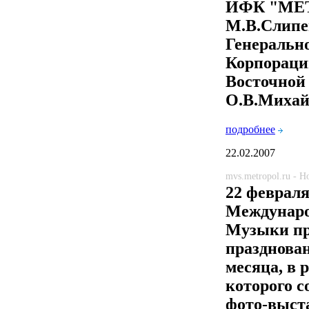
ИФК "МЕ
М.В.Слипе
Генеральн
Корпорац
Восточной
О.В.Михай
подробнее
22.02.2007
mvs.metropol.ru - 
22 февраля 
Междунаро
Музыки п
празднова
месяца, в 
которого с
фото-выст