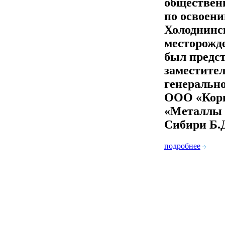
обществен
по освоен
Холоднинс
месторожд
был предс
заместите
генерально
ООО «Кор
«Металлы 
Сибири Б
подробнее