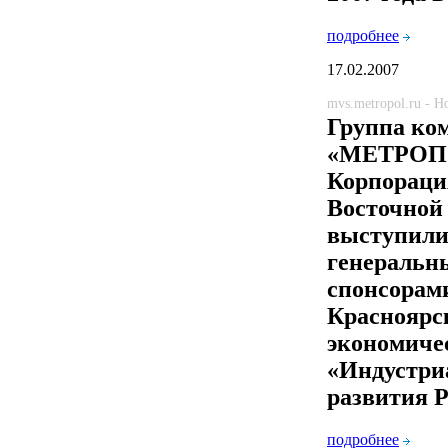
подробнее
17.02.2007
mvs.metropol.ru - 
Группа ко
«МЕТРОП
Корпораци
Восточной
выступил
генеральн
спонсорам
Красноярс
экономиче
«Индустри
развития 
подробнее