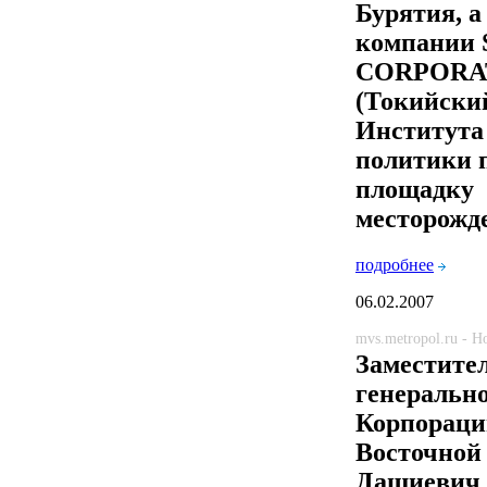
Бурятия, а
компании
CORPORA
(Токийски
Института
политики 
площадку
месторожд
подробнее
06.02.2007
mvs.metropol.ru - 
Заместите
генерально
Корпораци
Восточной
Дашиевич 