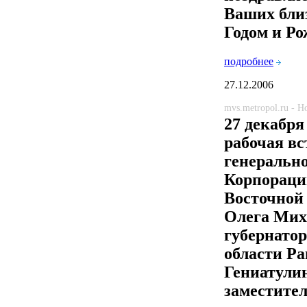
Ваших бли
Годом и Ро
подробнее
27.12.2006
mvs.metropol.ru - 
27 декабря
рабочая вс
генерально
Корпораци
Восточной
Олега Мих
губернато
области Р
Гениатули
заместите