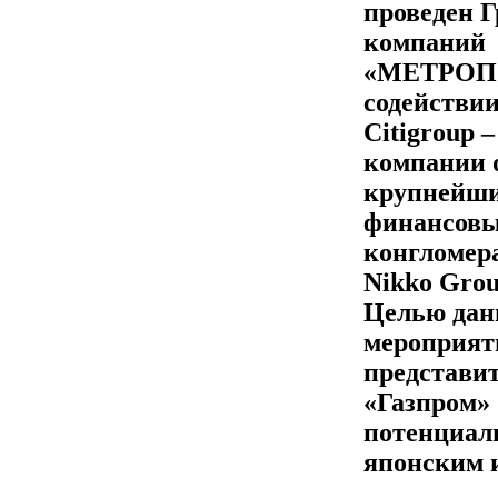
проведен 
компаний
«МЕТРОП
содействии
Citigroup 
компании о
крупнейш
финансов
конгломер
Nikko Grou
Целью дан
мероприят
представи
«Газпром»
потенциа
японским 