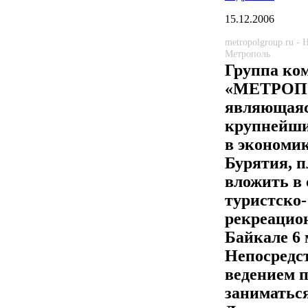
15.12.2006
metropolgroup.ru -
Метрополь
Группа ко
«МЕТРОП
являющаяс
крупнейши
в экономи
Бурятия, 
вложить в 
туристско-
рекреацио
Байкале 6 
Непосредс
ведением п
занимать