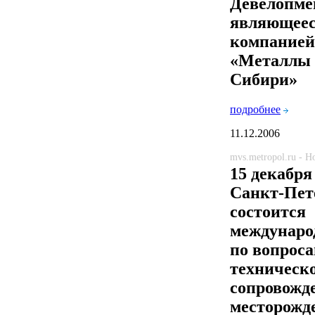
Девелопме
являющеес
компанией
«Металлы 
Сибири»
подробнее
11.12.2006
mvs.metropol.ru - 
15 декабря 
Санкт-Пет
состоится
междунаро
по вопроса
техническ
сопровожд
месторожд