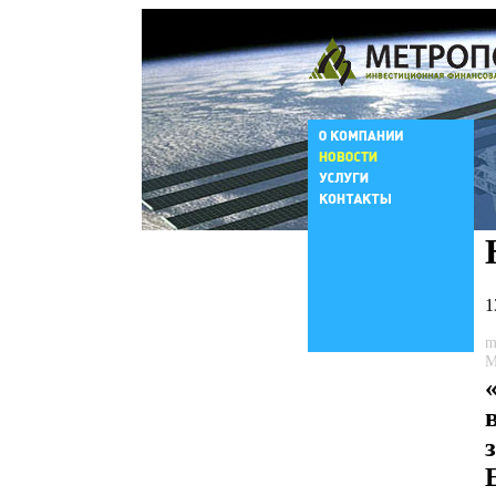
1
m
М