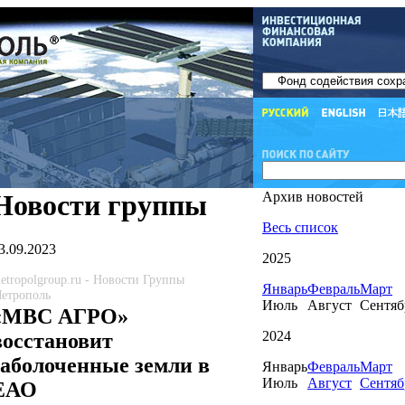
Новости группы
Архив новостей
Весь список
3.09.2023
2025
etropolgroup.ru - Новости Группы
Январь
Февраль
Март
етрополь
Июль
Август
Сентяб
«МВС АГРО»
2024
восстановит
заболоченные земли в
Январь
Февраль
Март
Июль
Август
Сентяб
ЕАО