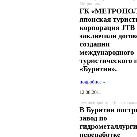
Метрополь
ГК «МЕТРОПОЛ
японская турист
корпорация JTB
заключили догов
создании
международного
туристического 
«Бурятия».
подробнее
12.08.2011
mvs.metropol.ru - Новости ко
В Бурятии постр
завод по
гидрометаллург
переработке