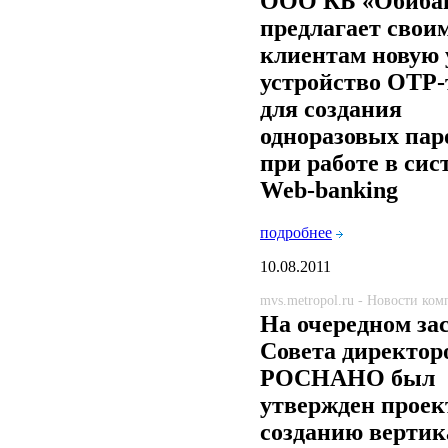
ООО КБ «Обиба
предлагает свои
клиентам новую 
устройство ОТР-
для создания
одноразовых пар
при работе в сис
Web-banking
подробнее
10.08.2011
mvs.metropol.ru - Новости ко
На очередном за
Совета директор
РОСНАНО был
утвержден проек
созданию вертик