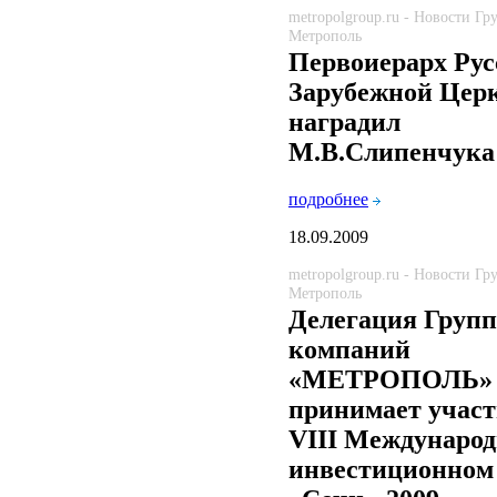
metropolgroup.ru - Новости Г
Метрополь
Первоиерарх Рус
Зарубежной Цер
наградил
М.В.Слипенчука
подробнее
18.09.2009
metropolgroup.ru - Новости Г
Метрополь
Делегация Груп
компаний
«МЕТРОПОЛЬ»
принимает участ
VIII Междунаро
инвестиционном