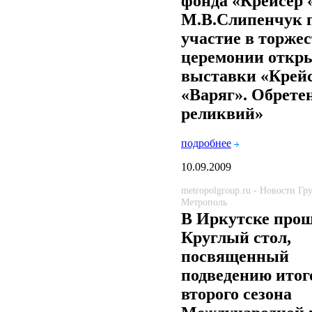
фонда «Крейсер 
М.В.Слипенчук 
участие в торже
церемонии откр
выставки «Крей
«Варяг». Обрете
реликвий»
подробнее
10.09.2009
metropolgroup.ru - Новости Г
Метрополь
В Иркутске про
Круглый стол,
посвященный
подведению итог
второго сезона