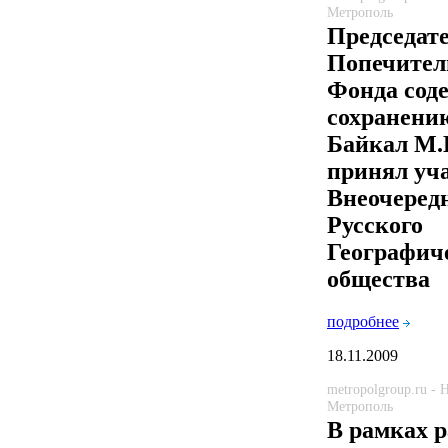
Метрополь
Председат
Попечител
Фонда сод
сохранени
Байкал М.
принял уча
Внеочередн
Русского
Географич
общества
подробнее
18.11.2009
metropolgroup.ru -
Метрополь
В рамках р