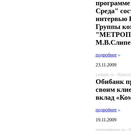
программе
Среда" сос
интервью 
Группы ко
"МЕТРОП
М.В.Слипе
подробнее
23.11.2009
yarbank.ru - Новост
Обибанк п
своим кли
вклад «Ко
подробнее
19.11.2009
metropolgroup.ru -