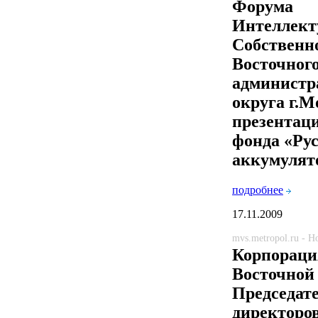
Форума
Интеллект
Собственн
Восточног
администр
округа г.
презентац
фонда «Ру
аккумулят
подробнее
17.11.2009
mvs.metropol.ru - 
Корпораци
Восточной 
Председат
директоро