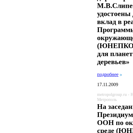
М.В.Слипе
удостоены
вклад в р
Программ
окружающ
(ЮНЕПКО
для плане
деревьев»
подробнее
17.11.2009
metropolgroup.ru -
Метрополь
На заседа
Президиу
ООН по о
среде (Ю