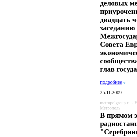
деловых м
приурочен
двадцать 
заседанию
Межгосуда
Совета Ев
экономиче
сообщества
глав госуд
подробнее
25.11.2009
metropolgroup.ru -
Метрополь
В прямом 
радиостан
"Серебрян