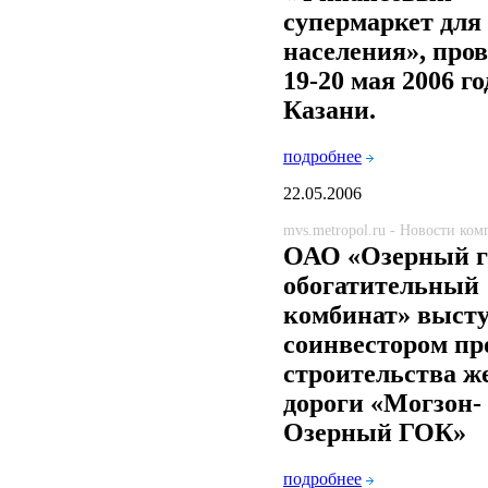
супермаркет для
населения», про
19-20 мая 2006 го
Казани.
подробнее
22.05.2006
mvs.metropol.ru - Новости ко
ОАО «Озерный г
обогатительный
комбинат» выст
cоинвестором пр
строительства ж
дороги «Могзон-
Озерный ГОК»
подробнее