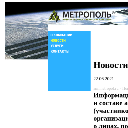
Новости
22.06.2021
am.metropol.ru - Н
Информаци
и составе 
(участнико
организаци
о лицах, п